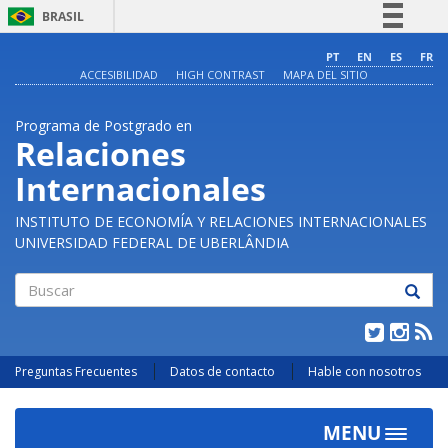
BRASIL
Simplifique!
PT
EN
ES
FR
ACCESIBILIDAD
HIGH CONTRAST
MAPA DEL SITIO
Comunica BR
Participe
Programa de Postgrado en
Acesso à informação
Relaciones
Legislação
Internacionales
Canais
INSTITUTO DE ECONOMÍA Y RELACIONES INTERNACIONALES
UNIVERSIDAD FEDERAL DE UBERLÂNDIA
Buscar
Preguntas Frecuentes
Datos de contacto
Hable con nosotros
MENU
Toggle