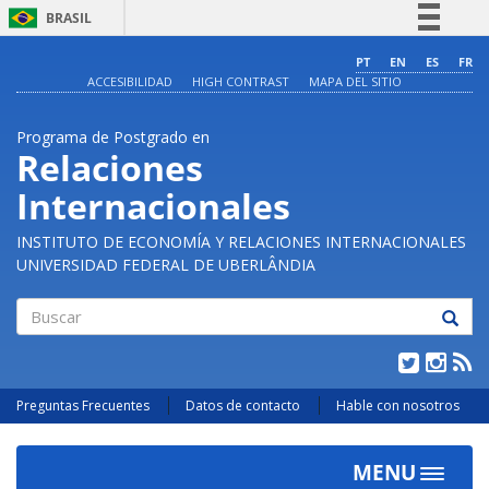
BRASIL
Simplifique!
PT
EN
ES
FR
ACCESIBILIDAD
HIGH CONTRAST
MAPA DEL SITIO
Comunica BR
Participe
Programa de Postgrado en
Acesso à informação
Relaciones
Legislação
Internacionales
Canais
INSTITUTO DE ECONOMÍA Y RELACIONES INTERNACIONALES
UNIVERSIDAD FEDERAL DE UBERLÂNDIA
Buscar
Preguntas Frecuentes
Datos de contacto
Hable con nosotros
MENU
Toggle