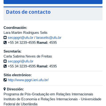
navigat
Datos de contacto
Coordinación:
Lara Martim Rodrigues Selis
secppgri@ufu.br
/
laraselis@ufu.br
+55 34 3239-4595
Ramal:
4595
Secretaría:
Carla Sabrina Neves de Freitas
secppgri@ufu.br
+55 34 3239-4595
Ramal:
4595
Sitio electrónico:
http://www.ppgri.ieri.ufu.br/
Dirección:
Programa de Pós-Graduação em Relações Internacionais
Instituto de Economia e Relações Internacionais - Universidade
Federal de Uberlândia