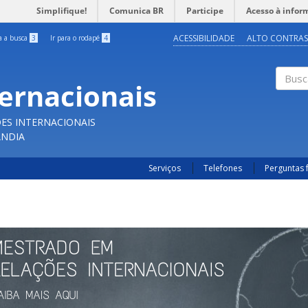
Simplifique!
Comunica BR
Participe
Acesso à infor
ACESSIBILIDADE
ALTO CONTRAS
ra a busca
3
Ir para o rodapé
4
ternacionais
Buscar
ES INTERNACIONAIS
ÂNDIA
Serviços
Telefones
Perguntas 
Previous