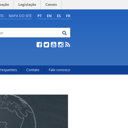
mação
Legislação
Canais
TE
MAPA DO SITE
PT
EN
ES
FR
frequentes
Contato
Fale conosco
Next