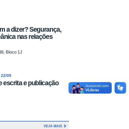
em a dizer? Segurança,
eânica nas relações
38, Bloco 1J
 22/09
 escrita e publicação
VEJA MAIS