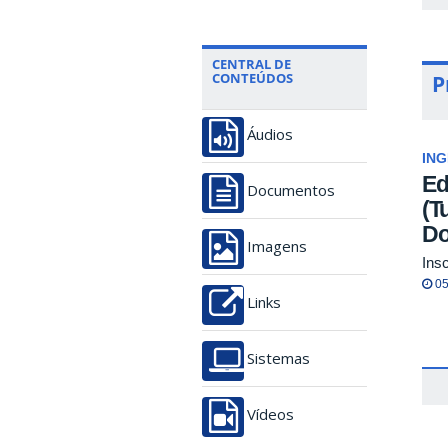
CENTRAL DE
CONTEÚDOS
P
Áudios
IN
Ed
Documentos
(T
Do
Imagens
Ins
05
Links
Sistemas
Vídeos