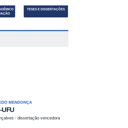
ADÊMICO
TESES E DISSERTAÇÕES
UAÇÃO
REDO MENDONÇA
I-UFU
nçalves - dissertação vencedora