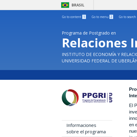
BRASIL
Go to content
1
Go to menu
2
Go to search
Programa de Postgrado en
Relaciones 
INSTITUTO DE ECONOMÍA Y RELAC
UNIVERSIDAD FEDERAL DE UBERLÂ
Pro
Int
El 
inv
inn
en 
Informaciones
nues
sobre el programa