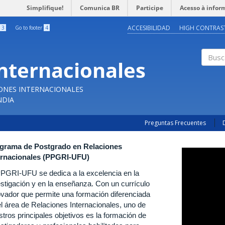
Simplifique!
Comunica BR
Participe
Acesso à infor
ACCESIBILIDAD
HIGH CONTRAS
3
Go to footer
4
Internacionales
Buscar
IONES INTERNACIONALES
NDIA
Preguntas Frecuentes
grama de Postgrado en Relaciones
ernacionales (PPGRI-UFU)
PPGRI-UFU se dedica a la excelencia en la
estigación y en la enseñanza. Con un currículo
ovador que permite una formación diferenciada
el área de Relaciones Internacionales, uno de
tros principales objetivos es la formación de