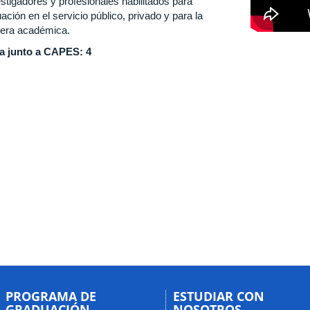
stigadores y profesionales habilitados para
ación en el servicio público, privado y para la
rera académica.
a junto a CAPES: 4
PROGRAMA DE
ESTUDIAR CON
GRADUACIÓN
NOSOTROS