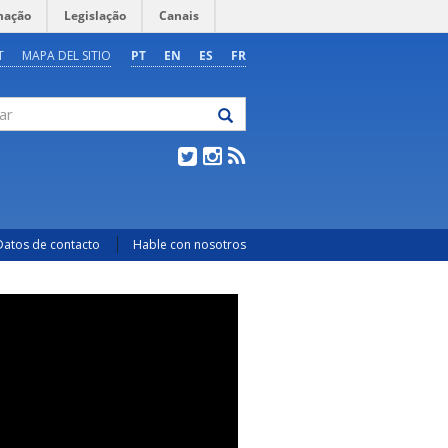
mação
Legislação
Canais
T
MAPA DEL SITIO
PT
EN
ES
FR
Datos de contacto
Hable con nosotros