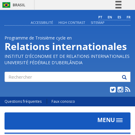
BRASIL
Simplifique!
PT
EN
ES
FR
ACCESSIBILITÉ
HIGH CONTRAST
SITEMAP
Comunica BR
Participe
Programme de Troisième cycle en
Acesso à informação
Relations internationales
Legislação
INSTITUT D'ÉCONOMIE ET DE RELATIONS INTERNATIONALES
Canais
UNIVERSITÉ FÉDÉRALE D'UBERLÂNDIA
Rechercher
Questions fréquentes
Faux conosco
MENU
Toggle
navigat