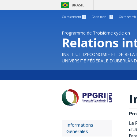
BRASIL
Go to content
1
Go to menu
2
Go to search
Programme de Troisième cycle en
Relations in
INSTITUT D'ÉCONOMIE ET DE RELA
UNIVERSITÉ FÉDÉRALE D'UBERLÂND
I
Pro
Le 
Informations
d’U
Générales
l’e