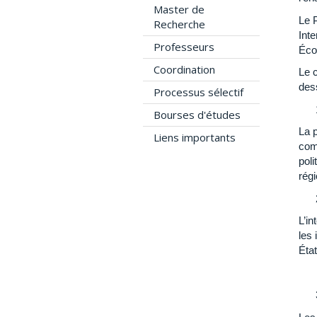
Master de
Le 
Recherche
Inte
Professeurs
Écon
Coordination
Le 
des
Processus sélectif
Bourses d'études
La p
Liens importants
comp
poli
régi
L’in
les 
Éta