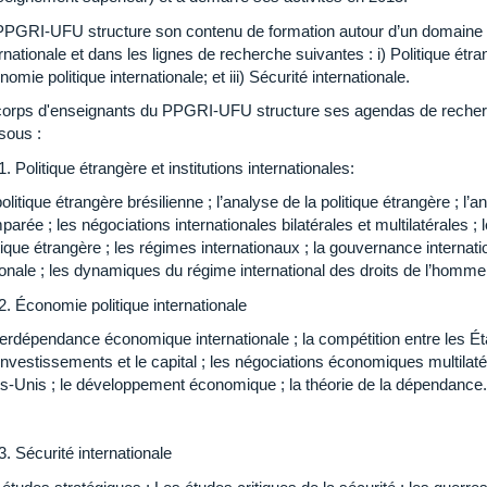
PPGRI-UFU structure son contenu de formation autour d’un domaine 
rnationale et dans les lignes de recherche suivantes : i) Politique étrang
omie politique internationale; et iii) Sécurité internationale.
corps d'enseignants du PPGRI-UFU structure ses agendas de recherc
sous :
Politique étrangère et institutions internationales:
olitique étrangère brésilienne ; l’analyse de la politique étrangère ; l’a
arée ; les négociations internationales bilatérales et multilatérales ;
tique étrangère ; les régimes internationaux ; la gouvernance internation
onale ; les dynamiques du régime international des droits de l’homme 
Économie politique internationale
terdépendance économique internationale ; la compétition entre les É
investissements et le capital ; les négociations économiques multilat
ts-Unis ; le développement économique ; la théorie de la dépendanc
Sécurité internationale