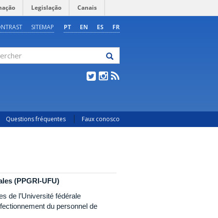
mação
Legislação
Canais
ONTRAST
SITEMAP
PT
EN
ES
FR
rcher
Questions fréquentes
Faux conosco
nales (PPGRI-UFU)
s de l’Université fédérale
rfectionnement du personnel de