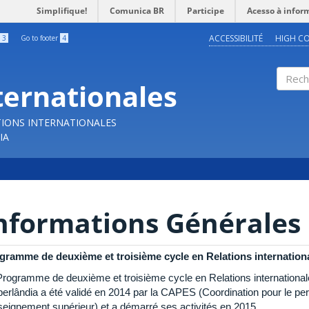
Simplifique!
Comunica BR
Participe
Acesso à infor
ACCESSIBILITÉ
HIGH C
3
Go to footer
4
ternationales
Reche
TIONS INTERNATIONALES
IA
nformations Générales
gramme de deuxième et troisième cycle en Relations
i
nternatio
Programme de deuxième et troisième cycle en Relations internationale
berlândia a été validé en 2014 par la CAPES (Coordination pour le pe
nseignement supérieur) et a démarré ses activités en 2015.