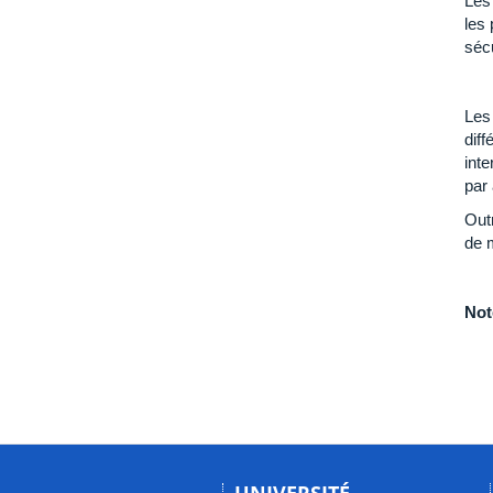
Les 
les 
sécu
Les
diff
inte
par
Out
de m
Not