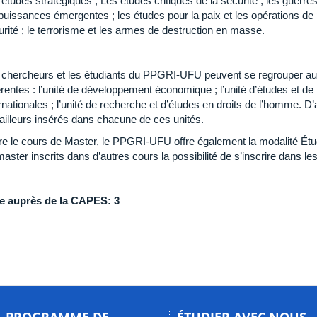
études stratégiques ; Les études critiques de la sécurité ; les guerres c
puissances émergentes ; les études pour la paix et les opérations de p
rité ; le terrorisme et les armes de destruction en masse.
 chercheurs et les étudiants du PPGRI-UFU peuvent se regrouper au 
érentes : l’unité de développement économique ; l’unité d’études et de
rnationales ; l’unité de recherche et d’études en droits de l’homme. 
 ailleurs insérés dans chacune de ces unités.
re le cours de Master, le PPGRI-UFU offre également la modalité Étudi
aster inscrits dans d’autres cours la possibilité de s’inscrire dans 
e auprès de la CAPES: 3