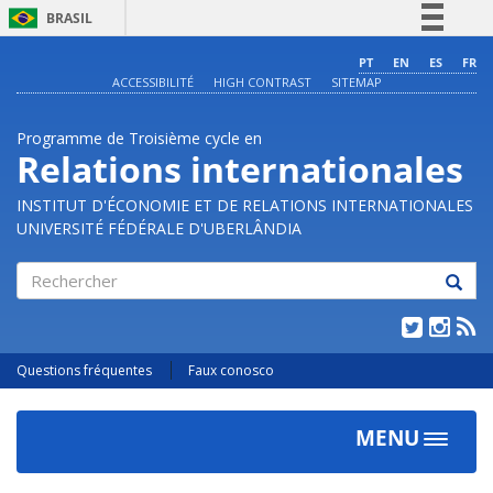
BRASIL
Simplifique!
PT
EN
ES
FR
ACCESSIBILITÉ
HIGH CONTRAST
SITEMAP
Comunica BR
Participe
Programme de Troisième cycle en
Acesso à informação
Relations internationales
Legislação
INSTITUT D'ÉCONOMIE ET DE RELATIONS INTERNATIONALES
Canais
UNIVERSITÉ FÉDÉRALE D'UBERLÂNDIA
Rechercher
Questions fréquentes
Faux conosco
MENU
Toggle
navigat