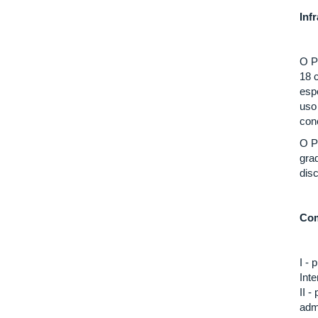
Inf
O P
18 
esp
uso
con
O P
gra
dis
Com
I -
Inte
II 
adm