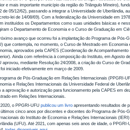
ior e mais importante município da região do Triângulo Mineiro), fun
2 de 05/12/62), passando a integrar a Universidade de Uberlândia, a
creto-lei de 14/08/69). Com a federalização da Universidade em 1978 
am instituídos os Departamentos como suas unidades básicas e nessa
giram o Departamento de Economia e o Curso de Graduação em Ci
róximo avanço que ocorreu foi a implantação do Programa de Pós
) que contempla, no momento, o Curso de Mestrado em Economia 
nomia, aprovados pela CAPES (Coordenação de Acompanhamento d
erior). Ainda com referência à composição do Instituto, em Agosto de
 aprovou, mediante Resolução 24/2008, a criação do Curso de Grad
 foi iniciado efetivamente em março de 2009.
rograma de Pós-Graduação em Relações Internacionais (PPGRI-UFU) 
nomia e Relações Internacionais da Universidade Federal de Uberlân
 a aprovação e autorização para funcionamento pela CAPES em de
trado em Relações Internacionais.
2020, o PPGRI-UFU
publicou um livro
apresentando resultados de p
 últimos cinco anos por discentes e docentes do Programa de Pós
ernacionais do Instituto de Economia e Relações Internacionais (IERI
rlândia (UFU). Até 2021, com apenas seis anos de idade, o PPGRI-U
64,
todas disponíveis aqui.