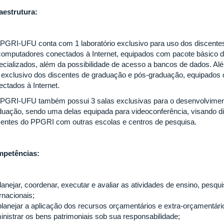
raestrutura:
PGRI-UFU conta com 1 laboratório exclusivo para uso dos discente
computadores conectados à Internet, equipados com pacote básico 
ecializados, além da possibilidade de acesso a bancos de dados. Alé
 exclusivo dos discentes de graduação e pós-graduação, equipados
ectados à Internet.
PGRI-UFU também possui 3 salas exclusivas para o desenvolvimento
duação, sendo uma delas equipada para videoconferência, visando d
centes do PPGRI com outras escolas e centros de pesquisa.
petências:
 planejar, coordenar, executar e avaliar as atividades de ensino, pes
rnacionais;
- planejar a aplicação dos recursos orçamentários e extra-orçamentár
inistrar os bens patrimoniais sob sua responsabilidade;