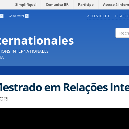
Simplifique!
Comunica BR
Participe
Acesso à infor
ACCESSIBILITÉ
HIGH C
3
Go to footer
4
ternationales
Reche
TIONS INTERNATIONALES
IA
estrado em Relações Inte
GRI