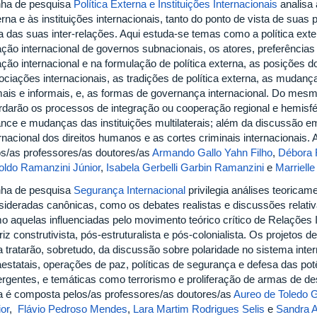
inha de pesquisa
Política Externa e Instituições Internacionais
analisa 
rna e às instituições internacionais, tanto do ponto de vista de suas 
ta das suas inter-relações. Aqui estuda-se temas como a política exte
ação internacional de governos subnacionais, os atores, preferências
ação internacional e na formulação de política externa, as posições 
ciações internacionais, as tradições de política externa, as mudanças
mais e informais, e, as formas de governança internacional. Do mes
rdarão os processos de integração ou cooperação regional e hemisfér
ance e mudanças das instituições multilaterais; além da discussão e
ernacional dos direitos humanos e as cortes criminais internacionais.
os/as professores/as doutores/as
Armando Gallo Yahn Filho
,
Débora 
oldo Ramanzini Júnior
,
Isabela Gerbelli Garbin Ramanzini
e
Marrielle
inha de pesquisa
Segurança Internacional
privilegia análises teorica
sideradas canônicas, como os debates realistas e discussões relati
o aquelas influenciadas pelo movimento teórico crítico de Relações 
iz construtivista, pós-estruturalista e pós-colonialista. Os projetos 
a tratarão, sobretudo, da discussão sobre polaridade no sistema inter
raestatais, operações de paz, políticas de segurança e defesa das po
rgentes, e temáticas como terrorismo e proliferação de armas de d
ha é composta pelos/as professores/as doutores/as
Aureo de Toledo
or
,
Flávio Pedroso Mendes
,
Lara Martim Rodrigues Selis
e
Sandra 