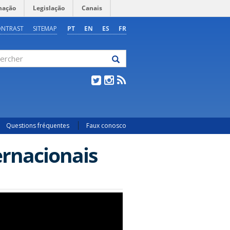
mação
Legislação
Canais
ONTRAST
SITEMAP
PT
EN
ES
FR
rcher
Questions fréquentes
Faux conosco
rnacionais