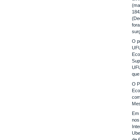
(ma
184
(De
for
sur
O p
UFU
Eco
Sup
UFU
que
O P
Eco
com
Mes
Em 
nos
Int
Ube
de 