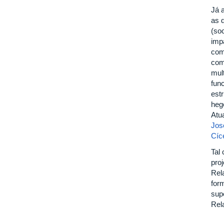
Já 
as 
(so
imp
com
com
mul
fun
est
heg
Atu
Jos
Cíc
Tal
proj
Rel
for
sup
Rel