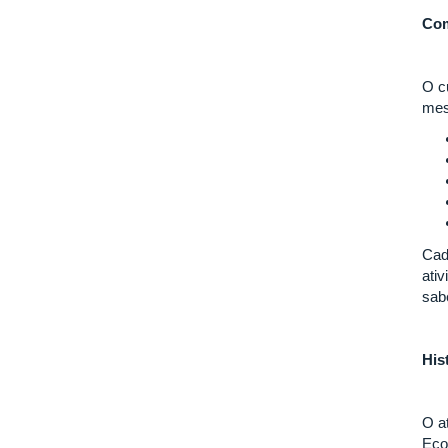
Com
O c
mes
Cad
ati
sab
His
O a
Eco