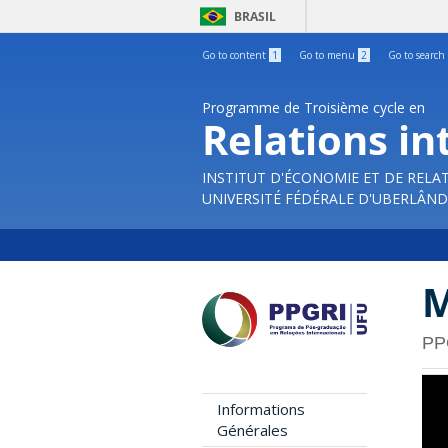
BRASIL
Go to content
1
Go to menu
2
Go to search
Programme de Troisième cycle en
Relations in
INSTITUT D'ÉCONOMIE ET DE RELA
UNIVERSITÉ FÉDÉRALE D'UBERLÂND
M
PP
Informations
Générales