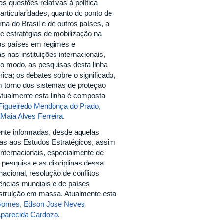
as questões relativas à política
particularidades, quanto do ponto de
rna do Brasil e de outros países, a
 e estratégias de mobilização na
dos países em regimes e
 nas instituições internacionais,
mo modo, as pesquisas desta linha
ica; os debates sobre o significado,
m torno dos sistemas de proteção
 Atualmente esta linha é composta
Figueiredo Mendonça do Prado
,
 Maia Alves Ferreira
.
mente informadas, desde aquelas
vas aos Estudos Estratégicos, assim
Internacionais, especialmente de
de pesquisa e as disciplinas dessa
nacional, resolução de conflitos
tências mundiais e de países
estruição em massa. Atualmente esta
 Gomes
,
Edson Jose Neves
Aparecida Cardozo
.