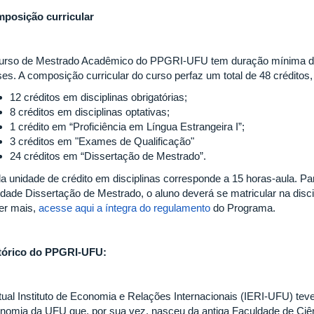
posição curricular
urso de Mestrado Acadêmico do PPGRI-UFU tem duração mínima d
es. A composição curricular do curso perfaz um total de 48 créditos, 
12 créditos em disciplinas obrigatórias;
8 créditos em disciplinas optativas;
1 crédito em “Proficiência em Língua Estrangeira I”;
3 créditos em "Exames de Qualificação"
24 créditos em “Dissertação de Mestrado”.
a unidade de crédito em disciplinas corresponde a 15 horas-aula. Para
vidade Dissertação de Mestrado, o aluno deverá se matricular na disc
er mais,
acesse aqui a íntegra do regulamento
do Programa.
tórico do PPGRI-UFU:
tual Instituto de Economia e Relações Internacionais (IERI-UFU) te
nomia da UFU que, por sua vez, nasceu da antiga Faculdade de Ciê