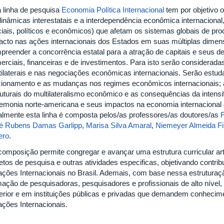
a linha de pesquisa
Economia Política Internacional
tem por objetivo 
dinâmicas interestatais e a interdependência econômica internacional
ciais, políticos e econômicos) que afetam os sistemas globais de pro
acto nas ações internacionais dos Estados em suas múltiplas dimens
preender a concorrência estatal para a atração de capitais e seus 
erciais, financeiras e de investimentos. Para isto serão considerada
tilaterais e nas negociações econômicas internacionais. Serão estu
cionamento e as mudanças nos regimes econômicos internacionais; a
ruturais do multilateralismo econômico e as consequências da intensif
emonia norte-americana e seus impactos na economia internacional 
almente esta linha é composta pelos/as professores/as doutores/as
é Rubens Damas Garlipp
,
Marisa Silva Amaral
,
Niemeyer Almeida Fi
ero
.
 composição permite congregar e avançar uma estrutura curricular art
etos de pesquisa e outras atividades especificas, objetivando contribu
ações Internacionais no Brasil. Ademais, com base nessa estrutur
mação de pesquisadoras, pesquisadores e profissionais de alto nível,
erior e em instituições públicas e privadas que demandem conhecime
ações Internacionais.