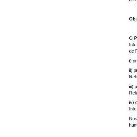
Obj
O P
Int
de 
i) p
ii)
Rel
iii
Rel
iv)
Inte
Nos
hum