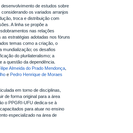
o desenvolvimento de estudos sobre
, considerando os variados arranjos
dução, troca e distribuição com
ões. A linha se propõe a
desdobramentos nas relações
s as estratégias adotadas nos fóruns
dados temas como a criação, o
 mundialização; os desafios
icação do plurilateralismo; a
e a questão da dependência.
Filipe Almeida do Prado Mendonça
,
lho
e
Pedro Henrique de Moraes
iculada em torno de disciplinas,
ir de forma original para a área
ação o PPGRI-UFU dedica-se à
 capacitados para atuar no ensino
nto especializado na área de