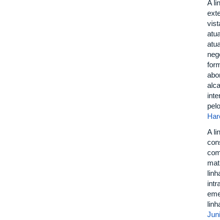
A l
exte
vis
atu
atu
nego
for
abo
alc
int
pel
Har
A l
con
com
matr
linh
int
eme
lin
Juni