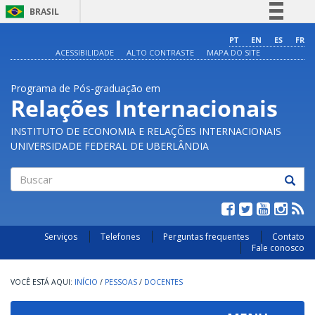
BRASIL
Simplifique!
PT
EN
ES
FR
ACESSIBILIDADE
ALTO CONTRASTE
MAPA DO SITE
Comunica BR
Participe
Programa de Pós-graduação em
Acesso à informação
Relações Internacionais
Legislação
INSTITUTO DE ECONOMIA E RELAÇÕES INTERNACIONAIS
Canais
UNIVERSIDADE FEDERAL DE UBERLÂNDIA
Buscar
Serviços
Telefones
Perguntas frequentes
Contato
Fale conosco
INÍCIO
/
PESSOAS
/
DOCENTES