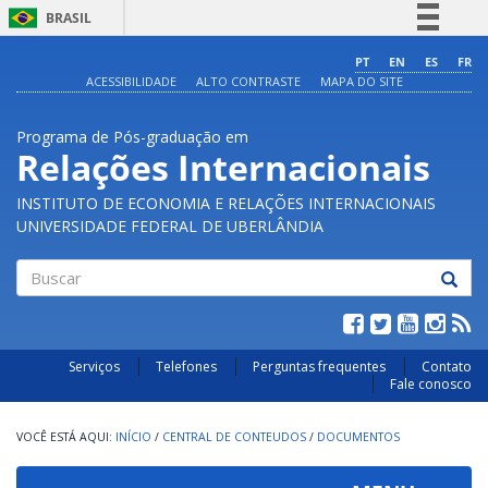
BRASIL
Simplifique!
PT
EN
ES
FR
ACESSIBILIDADE
ALTO CONTRASTE
MAPA DO SITE
Comunica BR
Participe
Programa de Pós-graduação em
Acesso à informação
Relações Internacionais
Legislação
INSTITUTO DE ECONOMIA E RELAÇÕES INTERNACIONAIS
Canais
UNIVERSIDADE FEDERAL DE UBERLÂNDIA
Buscar
Serviços
Telefones
Perguntas frequentes
Contato
Fale conosco
INÍCIO
/
CENTRAL DE CONTEUDOS
/
DOCUMENTOS