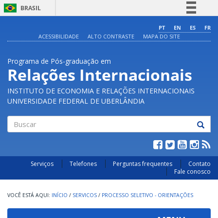
BRASIL
Simplifique!
PT
EN
ES
FR
ACESSIBILIDADE
ALTO CONTRASTE
MAPA DO SITE
Comunica BR
Participe
Programa de Pós-graduação em
Acesso à informação
Relações Internacionais
Legislação
INSTITUTO DE ECONOMIA E RELAÇÕES INTERNACIONAIS
Canais
UNIVERSIDADE FEDERAL DE UBERLÂNDIA
Buscar
Serviços
Telefones
Perguntas frequentes
Contato
Fale conosco
INÍCIO
/
SERVICOS
/
PROCESSO SELETIVO - ORIENTAÇÕES