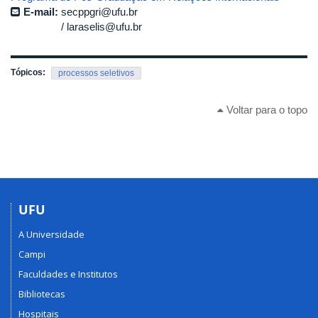
E-mail:
secppgri@ufu.br
laraselis@ufu.br
Tópicos:
processos seletivos
Voltar para o topo
UFU
A Universidade
Campi
Faculdades e Institutos
Bibliotecas
Hospitais