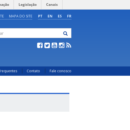
mação
Legislação
Canais
TE
MAPA DO SITE
PT
EN
ES
FR
frequentes
Contato
Fale conosco