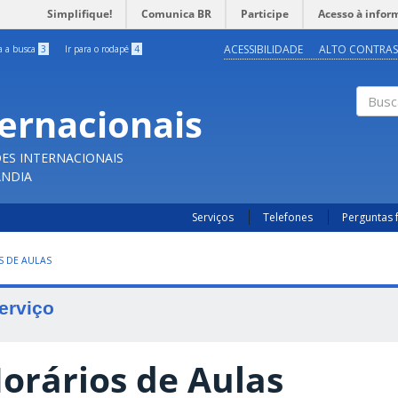
Simplifique!
Comunica BR
Participe
Acesso à infor
ACESSIBILIDADE
ALTO CONTRAS
ra a busca
3
Ir para o rodapé
4
ternacionais
Buscar
ES INTERNACIONAIS
ÂNDIA
Serviços
Telefones
Perguntas 
 DE AULAS
erviço
orários de Aulas