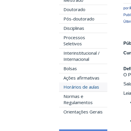
Mestrado
por
Doutorado
Publ
Pós-doutorado
Últi
Disciplinas
Processos
Púb
Seletivos
Interinstitucional /
Cur
Internacional
Bolsas
Def
O P
Ações afirmativas
Sal
Horários de aulas
Lei
Normas e
Regulamentos
Orientações Gerais