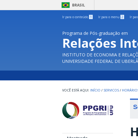
BRASIL
Ir para o conteúdo
1
Ir para o menu
2
Ir pa
Programa de Pós-graduação em
Relações In
INSTITUTO DE ECONOMIA E RELAÇÕ
UNIVERSIDADE FEDERAL DE UBERL
INÍCIO
/
SERVICOS
/
HORÁRIOS
S
H