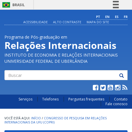
BRASIL
Simplifique!
PT
EN
ES
FR
ACESSIBILIDADE
ALTO CONTRASTE
MAPA DO SITE
Comunica BR
Participe
Programa de Pós-graduação em
Acesso à informação
Relações Internacionais
Legislação
INSTITUTO DE ECONOMIA E RELAÇÕES INTERNACIONAIS
Canais
UNIVERSIDADE FEDERAL DE UBERLÂNDIA
Buscar
Serviços
Telefones
Perguntas frequentes
Contato
Fale conosco
INÍCIO
/
CONGRESSO DE PESQUISA EM RELAÇÕES
INTERNACIONAIS DA UFU (COPRI)