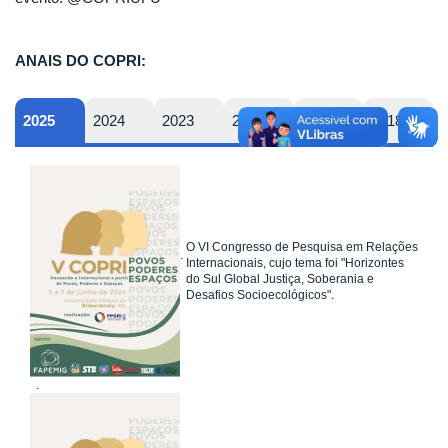
ANAIS DO COPRI:
2025
2024
2023
2022
2019
2018
O VI Congresso de Pesquisa em Relações
.
Internacionais, cujo tema foi "Horizontes
do Sul Global Justiça, Soberania e
Desafios Socioecológicos".
.