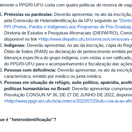
almente o PPGRI-UFU conta com quatro políticas de reserva de vag
Pretos/as ou pardos/as:
Deverão apresentar, no ato da inscriçã
pela Comissão de Heteroidentificação da UFU seguindo as “
Diret
PPI (Pretos, Pardos e Indígenas) aos Programas de Pós-Graduaç
Diretoria de Estudos e Pesquisas Afrorraciais (DIEPAFRO), Comis
disponível no link <
http://www.diepafro.ufu.br/servicos/comissoes-
Indígenas:
Deverão apresentar, no ato da inscrição, cópia do Reg
Óbito de Índios (RANI) ou declaração de pertencimento emitida pe
liderança específica do grupo indígena, com vistas a ser ratificad
do PPGRI-UFU para o acompanhamento e fiscalização das ações 
Pessoas com deficiência:
Deverão apresentar, no ato da inscriç
característica, emitido por médico ou junta médica.
Pessoas em situação de refúgio, asilo político, apatridia, aco
políticas humanitárias no Brasil:
Deverão apresentar comprovant
Resolução CONSUN Nº 36, DE 27 DE JUNHO DE 2022, disponív
<
http://www.ppgri.ieri.ufu.br/acontece/2022/07/25/ufu-cria-acao-af
ue é “heteroidentificação”?