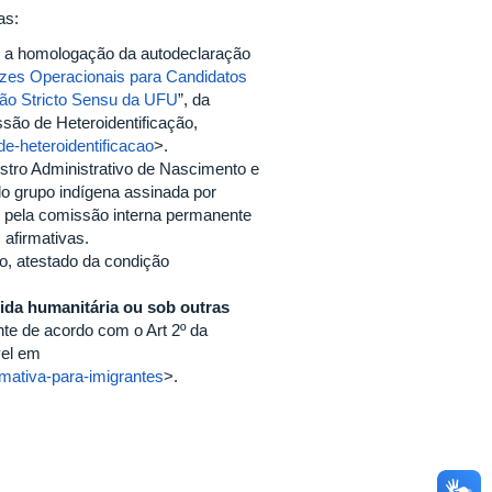
as:
o, a homologação da autodeclaração
rizes Operacionais para Candidatos
ão Stricto Sensu da UFU
”, da
são de Heteroidentificação,
de-heteroidentificacao
>.
istro Administrativo de Nascimento e
lo grupo indígena assinada por
o, pela comissão interna permanente
afirmativas.
ão, atestado da condição
lhida humanitária ou sob outras
e de acordo com o Art 2º da
el em
irmativa-para-imigrantes
>.