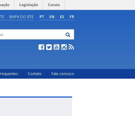
mação
Legislação
Canais
TE
MAPA DO SITE
PT
EN
ES
FR
frequentes
Contato
Fale conosco