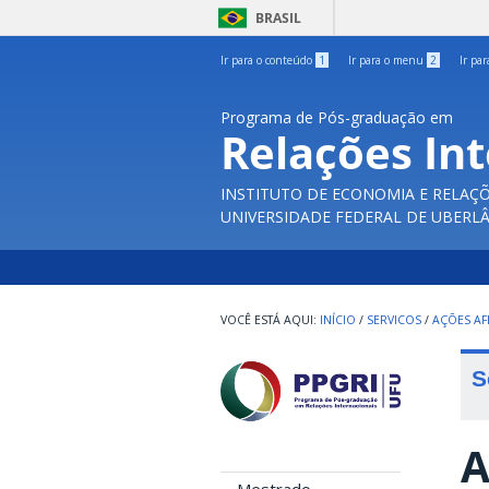
BRASIL
Ir para o conteúdo
1
Ir para o menu
2
Ir pa
Programa de Pós-graduação em
Relações In
INSTITUTO DE ECONOMIA E RELAÇÕ
UNIVERSIDADE FEDERAL DE UBERL
INÍCIO
/
SERVICOS
/
AÇÕES AF
S
A