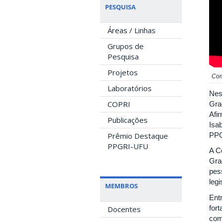
PESQUISA
Áreas / Linhas
Grupos de
Pesquisa
Projetos
Com
Laboratórios
Nes
COPRI
Gra
Afi
Publicações
Isa
PPG
Prêmio Destaque
PPGRI-UFU
A C
Gra
pes
legi
MEMBROS
Ent
for
Docentes
com