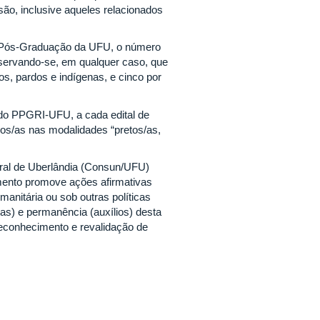
usão, inclusive aqueles relacionados
 Pós-Graduação da UFU, o número
bservando-se, em qualquer caso, que
s, pardos e indígenas, e cinco por
do PPGRI-UFU, a cada edital de
s/as nas modalidades “pretos/as,
ral de Uberlândia (Consun/UFU)
ento promove ações afirmativas
umanitária ou sob outras políticas
tas) e permanência (auxílios) desta
reconhecimento e revalidação de