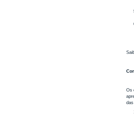
Sai
Com
Os 
apr
das