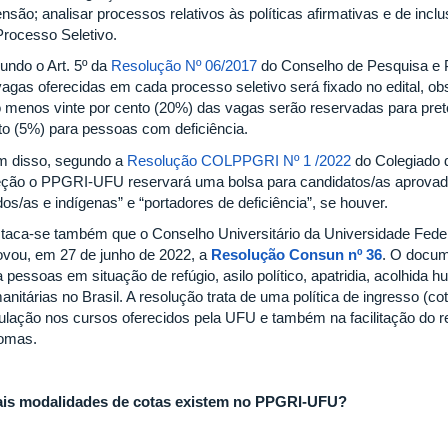
nsão; analisar processos relativos às políticas afirmativas e de incl
Processo Seletivo.
undo o Art. 5º da
Resolução Nº 06/2017
do Conselho de Pesquisa e
vagas oferecidas em cada processo seletivo será fixado no edital, o
o menos vinte por cento (20%) das vagas serão reservadas para preto
to (5%) para pessoas com deficiência.
m disso, segundo a
Resolução COLPPGRI Nº 1 /2022
do Colegiado 
eção o PPGRI-UFU reservará uma bolsa para candidatos/as aprovado
dos/as e indígenas” e “portadores de deficiência”, se houver.
taca-se também que o Conselho Universitário da Universidade Fede
ovou, em 27 de junho de 2022, a
Resolução Consun nº 36
. O docum
 pessoas em situação de refúgio, asilo político, apatridia, acolhida h
nitárias no Brasil. A resolução trata de uma política de ingresso (co
ulação nos cursos oferecidos pela UFU e também na facilitação do 
lomas.
is modalidades de cotas existem no PPGRI-UFU?