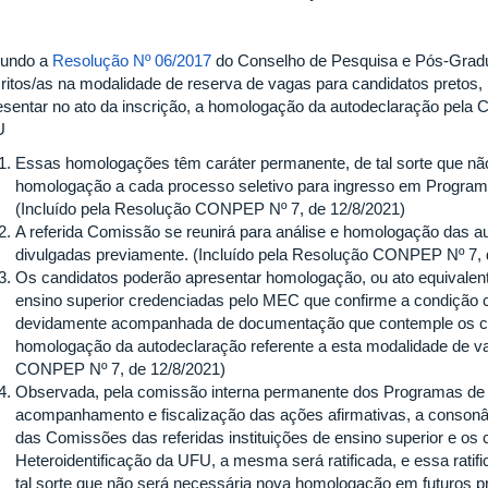
undo a
Resolução Nº 06/2017
do Conselho de Pesquisa e Pós-Gradu
critos/as na modalidade de reserva de vagas para candidatos pretos,
esentar no ato da inscrição, a homologação da autodeclaração pela 
U
Essas homologações têm caráter permanente, de tal sorte que nã
homologação a cada processo seletivo para ingresso em Progra
(Incluído pela Resolução CONPEP Nº 7, de 12/8/2021)
A referida Comissão se reunirá para análise e homologação das 
divulgadas previamente. (Incluído pela Resolução CONPEP Nº 7, 
Os candidatos poderão apresentar homologação, ou ato equivalente
ensino superior credenciadas pelo MEC que confirme a condição c
devidamente acompanhada de documentação que contemple os crité
homologação da autodeclaração referente a esta modalidade de va
CONPEP Nº 7, de 12/8/2021)
Observada, pela comissão interna permanente dos Programas de
acompanhamento e fiscalização das ações afirmativas, a consonânc
das Comissões das referidas instituições de ensino superior e os 
Heteroidentificação da UFU, a mesma será ratificada, e essa ratif
tal sorte que não será necessária nova homologação em futuros p