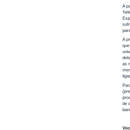
A pa
‘hé
Exp
sof
par
A pr
que 
uni
det
as 
mem
lig
Par
(pr
pro
de 
ban
Voc