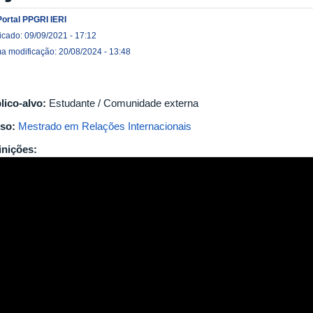
Portal PPGRI IERI
icado: 09/09/2021 - 17:12
ma modificação: 20/08/2024 - 13:48
lico-alvo:
Estudante / Comunidade externa
so:
Mestrado em Relações Internacionais
inições: