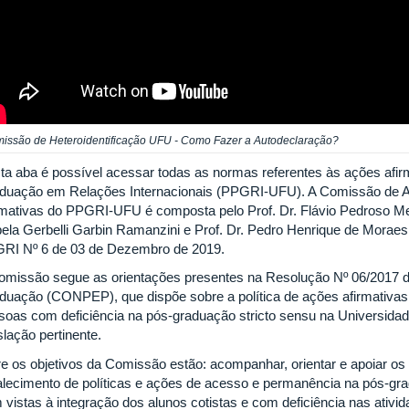
issão de Heteroidentificação UFU - Como Fazer a Autodeclaração?
ta aba é possível acessar todas as normas referentes às ações afi
duação em Relações Internacionais (PPGRI-UFU). A Comissão de
rmativas do PPGRI-UFU é composta pelo Prof. Dr. Flávio Pedroso Men
bela Gerbelli Garbin Ramanzini e Prof. Dr. Pedro Henrique de Moraes
RI Nº 6 de 03 de Dezembro de 2019.
omissão segue as orientações presentes na Resolução Nº 06/2017 
duação (CONPEP), que dispõe sobre a política de ações afirmativas 
soas com deficiência na pós-graduação stricto sensu na Universidad
slação pertinente.
re os objetivos da Comissão estão: acompanhar, orientar e apoiar os
talecimento de políticas e ações de acesso e permanência na pós-gr
 vistas à integração dos alunos cotistas e com deficiência nas ativi