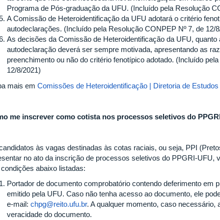
Programa de Pós-graduação da UFU. (Incluído pela Resolução C
A Comissão de Heteroidentificação da UFU adotará o critério feno
autodeclarações. (Incluído pela Resolução CONPEP Nº 7, de 12/8
As decisões da Comissão de Heteroidentificação da UFU, quanto
autodeclaração deverá ser sempre motivada, apresentando as raz
preenchimento ou não do critério fenotípico adotado. (Incluído p
12/8/2021)
ba mais em
Comissões de Heteroidentificação | Diretoria de Estudos 
o me inscrever como cotista nos processos seletivos do PPG
candidatos às vagas destinadas às cotas raciais, ou seja, PPI (Pret
esentar no ato da inscrição de processos seletivos do PPGRI-UFU,
 condições abaixo listadas:
Portador de documento comprobatório contendo deferimento em pr
emitido pela UFU. Caso não tenha acesso ao documento, ele pode 
e-mail:
chpg@reito.ufu.br
. A qualquer momento, caso necessário, 
veracidade do documento.