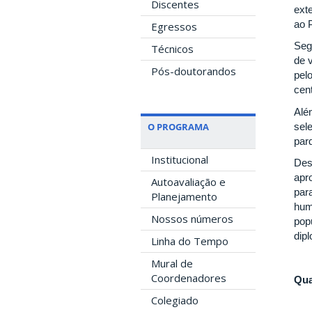
Discentes
exte
ao 
Egressos
Seg
Técnicos
de 
Pós-doutorandos
pel
cen
Alé
sel
O PROGRAMA
par
Institucional
Des
apr
Autoavaliação e
para
Planejamento
huma
Nossos números
pop
dip
Linha do Tempo
Mural de
Coordenadores
Qua
Colegiado