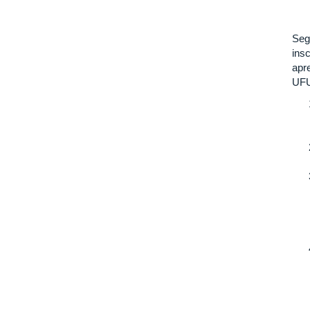
Seg
ins
apr
UF