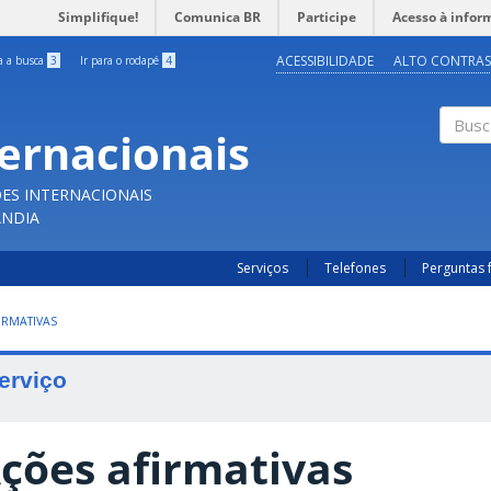
Simplifique!
Comunica BR
Participe
Acesso à infor
ACESSIBILIDADE
ALTO CONTRAS
ra a busca
3
Ir para o rodapé
4
ternacionais
Buscar
ES INTERNACIONAIS
ÂNDIA
Serviços
Telefones
Perguntas 
IRMATIVAS
erviço
ções afirmativas