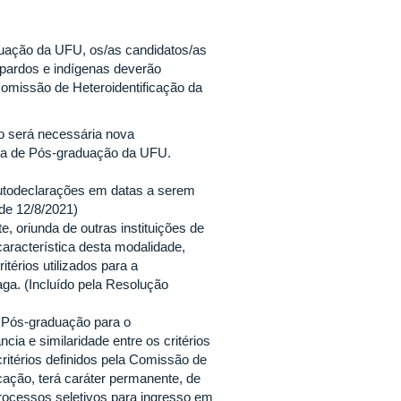
ação da UFU, os/as candidatos/as
 pardos e indígenas deverão
Comissão de Heteroidentificação da
o será necessária nova
ma de Pós-graduação da UFU.
autodeclarações em datas a serem
de 12/8/2021)
, oriunda de outras instituições de
aracterística desta modalidade,
rios utilizados para a
ga. (Incluído pela Resolução
 Pós-graduação para o
ia e similaridade entre os critérios
critérios definidos pela Comissão de
icação, terá caráter permanente, de
rocessos seletivos para ingresso em