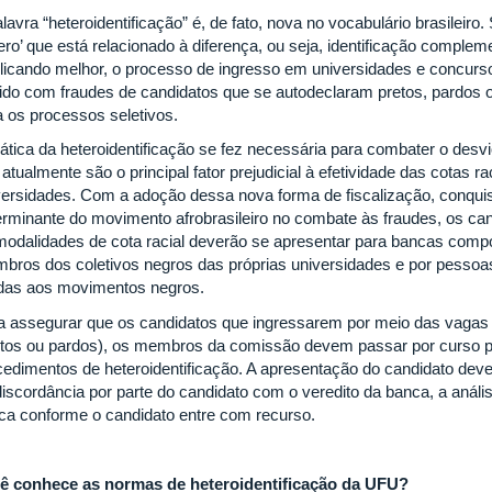
lavra “heteroidentificação” é, de fato, nova no vocabulário brasileiro.
tero’ que está relacionado à diferença, ou seja, identificação comple
licando melhor, o processo de ingresso em universidades e concurs
rido com fraudes de candidatos que se autodeclaram pretos, pardos o
a os processos seletivos.
ática da heteroidentificação se fez necessária para combater o desvio
atualmente são o principal fator prejudicial à efetividade das cotas r
versidades. Com a adoção dessa nova forma de fiscalização, conqui
erminante do movimento afrobrasileiro no combate às fraudes, os c
modalidades de cota racial deverão se apresentar para bancas com
bros dos coletivos negros das próprias universidades e por pessoas
adas aos movimentos negros.
a assegurar que os candidatos que ingressarem por meio das vagas
etos ou pardos), os membros da comissão devem passar por curso pr
cedimentos de heteroidentificação. A apresentação do candidato dev
discordância por parte do candidato com o veredito da banca, a análi
ca conforme o candidato entre com recurso.
ê conhece as normas de heteroidentificação da UFU?