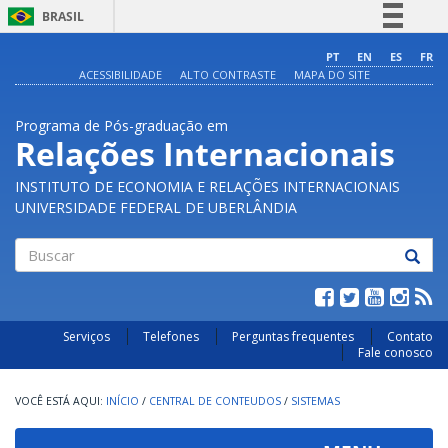
BRASIL
Simplifique!
PT
EN
ES
FR
ACESSIBILIDADE
ALTO CONTRASTE
MAPA DO SITE
Comunica BR
Participe
Programa de Pós-graduação em
Acesso à informação
Relações Internacionais
Legislação
INSTITUTO DE ECONOMIA E RELAÇÕES INTERNACIONAIS
Canais
UNIVERSIDADE FEDERAL DE UBERLÂNDIA
Buscar
Serviços
Telefones
Perguntas frequentes
Contato
Fale conosco
INÍCIO
/
CENTRAL DE CONTEUDOS
/
SISTEMAS