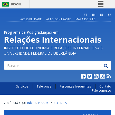
BRASIL
Simplifique!
PT
EN
ES
FR
ACESSIBILIDADE
ALTO CONTRASTE
MAPA DO SITE
Comunica BR
Participe
Programa de Pós-graduação em
Acesso à informação
Relações Internacionais
Legislação
INSTITUTO DE ECONOMIA E RELAÇÕES INTERNACIONAIS
Canais
UNIVERSIDADE FEDERAL DE UBERLÂNDIA
Buscar
Serviços
Telefones
Perguntas frequentes
Contato
Fale conosco
INÍCIO
/
PESSOAS
/
DISCENTES