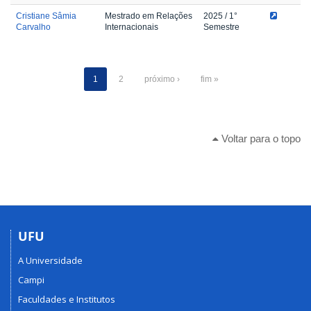
Cristiane Sâmia
Mestrado em Relações
2025
/ 1°
Carvalho
Internacionais
Semestre
1
2
próximo ›
fim »
Voltar para o topo
UFU
A Universidade
Campi
Faculdades e Institutos