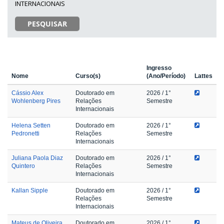
INTERNACIONAIS
PESQUISAR
Ingresso
Nome
Curso(s)
(Ano/Período)
Lattes
Cássio Alex
Doutorado em
2026
/ 1°
Wohlenberg Pires
Relações
Semestre
Internacionais
Helena Setten
Doutorado em
2026
/ 1°
Pedronetti
Relações
Semestre
Internacionais
Juliana Paola Diaz
Doutorado em
2026
/ 1°
Quintero
Relações
Semestre
Internacionais
Kallan Sipple
Doutorado em
2026
/ 1°
Relações
Semestre
Internacionais
Mateus de Oliveira
Doutorado em
2026
/ 1°