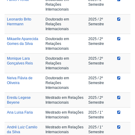
Relações
Semestre
Internacionais
Leonardo Brito
Doutorado em
2025
/ 2º
Herrmann
Relações
Semestre
Internacionais
Mikaelle Aparecida
Doutorado em
2025
/ 2º
Gomes da Silva
Relações
Semestre
Internacionais
Monique Lara
Doutorado em
2025
/ 2º
Gonçalves Reis
Relações
Semestre
Internacionais
Neiva Flávia de
Doutorado em
2025
/ 2º
Oliveira
Relações
Semestre
Internacionais
Erestu Legese
Mestrado em Relações
2025
/ 2º
Beyene
Internacionais
Semestre
Ana Luisa Faria
Mestrado em Relações
2025
/ 1°
Internacionais
Semestre
André Luiz Camilo
Mestrado em Relações
2025
/ 1°
da Silva
Internacionais
Semestre