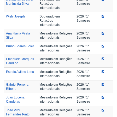
Martins da Silva
Relações
Semestre
Internacionais
Wisly Joseph
Doutorado em
2026
/ 1°
Relações
Semestre
Internacionais
Ana Flávia Vilela
Mestrado em Relações
2026
/ 1°
Silva
Internacionais
Semestre
Bruno Soares Soier
Mestrado em Relações
2026
/ 1°
Internacionais
Semestre
Emanuele Marques
Mestrado em Relações
2026
/ 1°
Candido
Internacionais
Semestre
Estrela Avilino Lima
Mestrado em Relações
2026
/ 1°
Internacionais
Semestre
Gabriel Ferreira
Mestrado em Relações
2026
/ 1°
Ribeiro
Internacionais
Semestre
Joan Lucena
Mestrado em Relações
2026
/ 1°
Candeias
Internacionais
Semestre
João Vitor
Mestrado em Relações
2026
/ 1°
Fernandes Pinto
Internacionais
Semestre