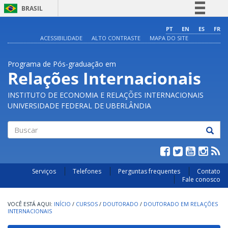
BRASIL
Simplifique!
PT
EN
ES
FR
ACESSIBILIDADE
ALTO CONTRASTE
MAPA DO SITE
Comunica BR
Participe
Programa de Pós-graduação em
Acesso à informação
Relações Internacionais
Legislação
INSTITUTO DE ECONOMIA E RELAÇÕES INTERNACIONAIS
Canais
UNIVERSIDADE FEDERAL DE UBERLÂNDIA
Buscar
Serviços
Telefones
Perguntas frequentes
Contato
Fale conosco
INÍCIO
/
CURSOS
/
DOUTORADO
/
DOUTORADO EM RELAÇÕES
INTERNACIONAIS