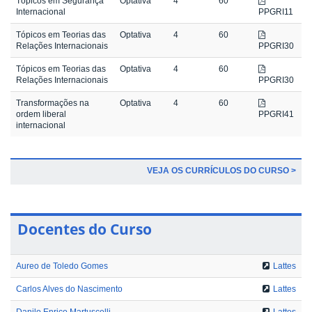
Tópicos em Segurança
Optativa
4
60
Internacional
PPGRI11
Tópicos em Teorias das
Optativa
4
60
Relações Internacionais
PPGRI30
Tópicos em Teorias das
Optativa
4
60
Relações Internacionais
PPGRI30
Transformações na
Optativa
4
60
ordem liberal
PPGRI41
internacional
VEJA OS CURRÍCULOS DO CURSO >
Docentes do Curso
Aureo de Toledo Gomes
Lattes
Carlos Alves do Nascimento
Lattes
Danilo Enrico Martuscelli
Lattes