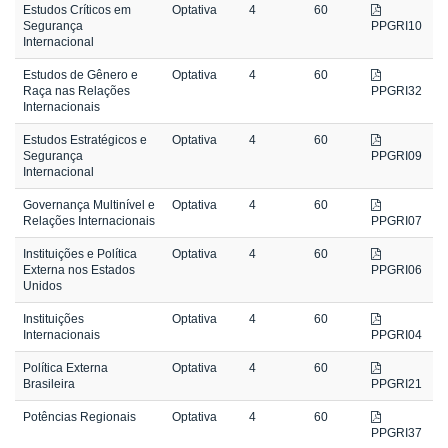
Estudos Críticos em
Optativa
4
60
Segurança
PPGRI10
Internacional
Estudos de Gênero e
Optativa
4
60
Raça nas Relações
PPGRI32
Internacionais
Estudos Estratégicos e
Optativa
4
60
Segurança
PPGRI09
Internacional
Governança Multinível e
Optativa
4
60
Relações Internacionais
PPGRI07
Instituições e Política
Optativa
4
60
Externa nos Estados
PPGRI06
Unidos
Instituições
Optativa
4
60
Internacionais
PPGRI04
Política Externa
Optativa
4
60
Brasileira
PPGRI21
Potências Regionais
Optativa
4
60
PPGRI37