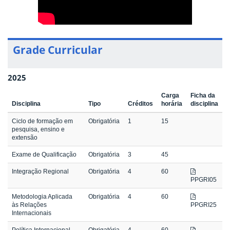
Grade Curricular
2025
Carga
Ficha da
Disciplina
Tipo
Créditos
horária
disciplina
Ciclo de formação em
Obrigatória
1
15
pesquisa, ensino e
extensão
Exame de Qualificação
Obrigatória
3
45
Integração Regional
Obrigatória
4
60
PPGRI05
Metodologia Aplicada
Obrigatória
4
60
às Relações
PPGRI25
Internacionais
Política Internacional
Obrigatória
4
60