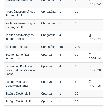
PPGRI02
Proficiência em Língua
Obrigatória
1
15
Estrangeira I
Proficiência em Língua
Obrigatória
1
15
Estrangeira II
Teorias das Relações
Obrigatória
4
60
Internacionais
PPGRI24
Tese de Doutorado
Obrigatória
48
720
Economia Política
Optativa
4
60
Internacional
PPGRI14
Economia, Política e
Optativa
4
60
Sociedade na América
PPGRI20
Latina
Estado, Moeda e
Optativa
4
60
Desenvolvimento
PPGRI15
Estágio Docência I
Optativa
1
15
Estágio Docência II
Optativa
1
15