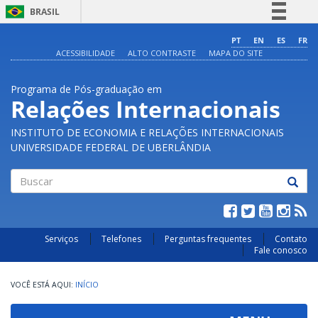
BRASIL
Simplifique!
PT
EN
ES
FR
ACESSIBILIDADE
ALTO CONTRASTE
MAPA DO SITE
Comunica BR
Participe
Programa de Pós-graduação em
Acesso à informação
Relações Internacionais
Legislação
INSTITUTO DE ECONOMIA E RELAÇÕES INTERNACIONAIS
Canais
UNIVERSIDADE FEDERAL DE UBERLÂNDIA
Buscar
Serviços
Telefones
Perguntas frequentes
Contato
Fale conosco
INÍCIO