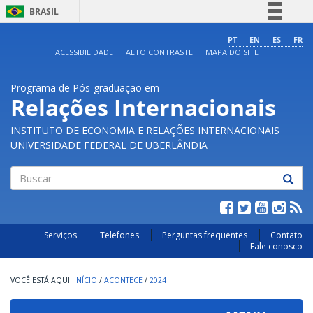
BRASIL
Simplifique!
PT
EN
ES
FR
ACESSIBILIDADE
ALTO CONTRASTE
MAPA DO SITE
Comunica BR
Participe
Programa de Pós-graduação em
Acesso à informação
Relações Internacionais
Legislação
INSTITUTO DE ECONOMIA E RELAÇÕES INTERNACIONAIS
Canais
UNIVERSIDADE FEDERAL DE UBERLÂNDIA
Buscar
Serviços
Telefones
Perguntas frequentes
Contato
Fale conosco
INÍCIO
/
ACONTECE
/
2024