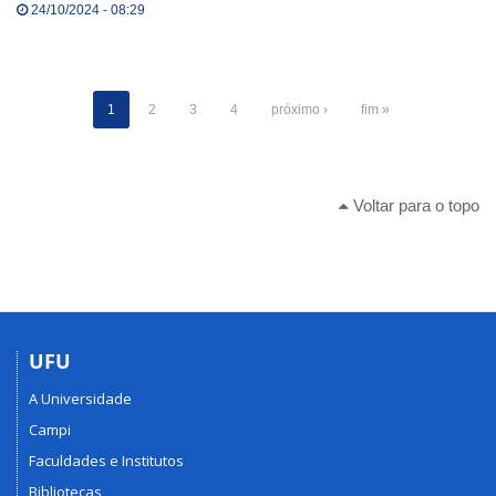
24/10/2024 - 08:29
1
2
3
4
próximo ›
fim »
Voltar para o topo
UFU
A Universidade
Campi
Faculdades e Institutos
Bibliotecas