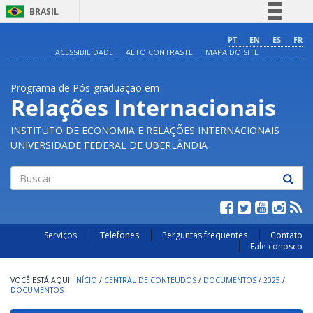
BRASIL
Simplifique!
PT
EN
ES
FR
ACESSIBILIDADE
ALTO CONTRASTE
MAPA DO SITE
Comunica BR
Participe
Programa de Pós-graduação em
Acesso à informação
Relações Internacionais
Legislação
INSTITUTO DE ECONOMIA E RELAÇÕES INTERNACIONAIS
Canais
UNIVERSIDADE FEDERAL DE UBERLÂNDIA
Buscar
Serviços
Telefones
Perguntas frequentes
Contato
Fale conosco
INÍCIO
/
CENTRAL DE CONTEUDOS
/
DOCUMENTOS
/
2025
/
DOCUMENTOS