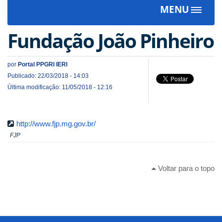
MENU
Toggle
navigat
Fundação João Pinheiro
por
Portal PPGRI IERI
Publicado: 22/03/2018 - 14:03
Última modificação: 11/05/2018 - 12:16
http://www.fjp.mg.gov.br/
FJP
Voltar para o topo