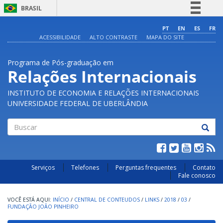
BRASIL
Simplifique!
PT
EN
ES
FR
ACESSIBILIDADE
ALTO CONTRASTE
MAPA DO SITE
Comunica BR
Participe
Programa de Pós-graduação em
Acesso à informação
Relações Internacionais
Legislação
INSTITUTO DE ECONOMIA E RELAÇÕES INTERNACIONAIS
Canais
UNIVERSIDADE FEDERAL DE UBERLÂNDIA
Buscar
Serviços
Telefones
Perguntas frequentes
Contato
Fale conosco
INÍCIO
/
CENTRAL DE CONTEUDOS
/
LINKS
/
2018
/
03
/
FUNDAÇÃO JOÃO PINHEIRO