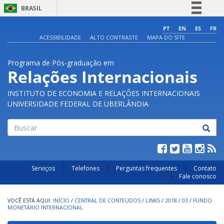
BRASIL
Simplifique!
PT
EN
ES
FR
ACESSIBILIDADE
ALTO CONTRASTE
MAPA DO SITE
Comunica BR
Participe
Programa de Pós-graduação em
Acesso à informação
Relações Internacionais
Legislação
INSTITUTO DE ECONOMIA E RELAÇÕES INTERNACIONAIS
Canais
UNIVERSIDADE FEDERAL DE UBERLÂNDIA
Buscar
Serviços
Telefones
Perguntas frequentes
Contato
Fale conosco
INÍCIO
/
CENTRAL DE CONTEUDOS
/
LINKS
/
2018
/
03
/
FUNDO
MONETÁRIO INTERNACIONAL