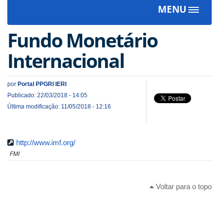
MENU
Toggle
navigat
Fundo Monetário
Internacional
por
Portal PPGRI IERI
Publicado: 22/03/2018 - 14:05
Última modificação: 11/05/2018 - 12:16
http://www.imf.org/
FMI
Voltar para o topo