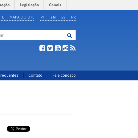
mação
Legislação
Canais
TE
MAPA DO SITE
PT
EN
ES
FR
frequentes
Contato
Fale conosco