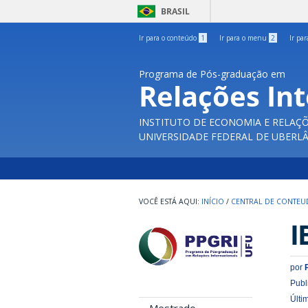
BRASIL
Ir para o conteúdo
1
Ir para o menu
2
Ir pa
Programa de Pós-graduação em
Relações In
INSTITUTO DE ECONOMIA E RELAÇÕ
UNIVERSIDADE FEDERAL DE UBERL
INÍCIO
/
CENTRAL DE CONTE
I
por
Publ
Últi