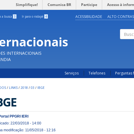
Simplifique!
Comunica BR
Participe
Acesso à infor
ACESSIBILIDADE
ALTO CONTRAS
ra a busca
3
Ir para o rodapé
4
ternacionais
Buscar
ES INTERNACIONAIS
ÂNDIA
Serviços
Telefones
Perguntas 
UDOS
/
LINKS
/
2018
/
03
/
IBGE
BGE
Portal PPGRI IERI
icado: 22/03/2018 - 14:00
ma modificação: 11/05/2018 - 12:16