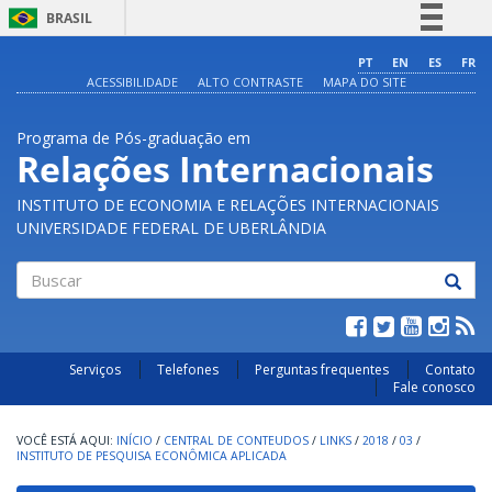
BRASIL
Simplifique!
PT
EN
ES
FR
ACESSIBILIDADE
ALTO CONTRASTE
MAPA DO SITE
Comunica BR
Participe
Programa de Pós-graduação em
Acesso à informação
Relações Internacionais
Legislação
INSTITUTO DE ECONOMIA E RELAÇÕES INTERNACIONAIS
Canais
UNIVERSIDADE FEDERAL DE UBERLÂNDIA
Buscar
Serviços
Telefones
Perguntas frequentes
Contato
Fale conosco
INÍCIO
/
CENTRAL DE CONTEUDOS
/
LINKS
/
2018
/
03
/
INSTITUTO DE PESQUISA ECONÔMICA APLICADA