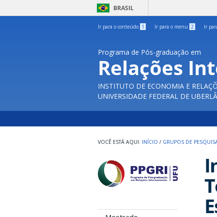
BRASIL
Ir para o conteúdo
1
Ir para o menu
2
Ir pa
Programa de Pós-graduação em
Relações In
INSTITUTO DE ECONOMIA E RELAÇÕ
UNIVERSIDADE FEDERAL DE UBERL
INÍCIO
/
GRUPOS DE PESQUIS
I
T
E