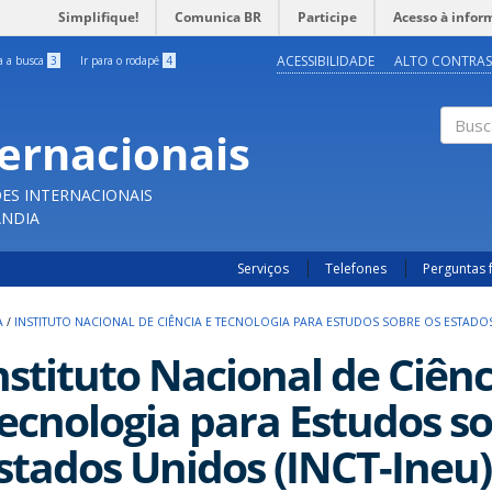
Simplifique!
Comunica BR
Participe
Acesso à infor
ACESSIBILIDADE
ALTO CONTRAS
ra a busca
3
Ir para o rodapé
4
ternacionais
Buscar
ES INTERNACIONAIS
ÂNDIA
Serviços
Telefones
Perguntas 
A
/
INSTITUTO NACIONAL DE CIÊNCIA E TECNOLOGIA PARA ESTUDOS SOBRE OS ESTADOS
nstituto Nacional de Ciênc
ecnologia para Estudos so
stados Unidos (INCT-Ineu)