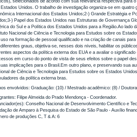
íticos), selecionados de acordo com sua relevância respectiva para o 
 Estados Unidos. O trabalho de investigação organiza-se em quatro g
nômica Internacional dos Estados Unidos;2-) Grande Estratégia e P
dos;3-) Papel dos Estados Unidos nas Estruturas de Governança Glob
rica do Sul e a Política dos Estados Unidos para a Região.Ao lado
tituto Nacional de Ciência e Tecnologia para Estudos sobre os Estado
 uso na formação de pessoal qualificado e na criação de canais para 
iferentes graus, objetiva-se, nesses dois níveis, habilitar os públicos
rentes aspectos da política externa dos EUA e a avaliar o significado
cessos em curso do ponto de vista de seus efeitos sobre o papel des
suas implicações para o Brasil.Em outro plano, e preservando sua auto
ional de Ciência e Tecnologia para Estudos sobre os Estados Unidos
uladores da política externa bras.
nos envolvidos: Graduação: (10) / Mestrado acadêmico: (8) / Doutorad
egrantes: Filipe Almeida do Prado Mendonça - Coordenador.
anciador(es): Conselho Nacional de Desenvolvimento Científico e Tecno
dação de Amparo à Pesquisa do Estado de São Paulo - Auxílio financ
ero de produções C, T & A: 6