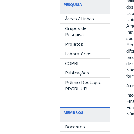
pol
PESQUISA
dos
Eco
Áreas / Linhas
Uni
Amé
Grupos de
Ins
Pesquisa
seu
Projetos
Em d
dife
Laboratórios
pro
COPRI
de 
Nac
Publicações
form
Prêmio Destaque
Alu
PPGRI-UFU
Int
Fin
Fun
MEMBROS
Núm
Docentes