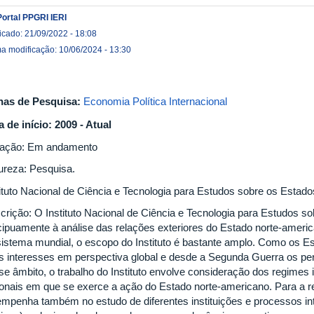
Portal PPGRI IERI
icado: 21/09/2022 - 18:08
ma modificação: 10/06/2024 - 13:30
has de Pesquisa:
Economia Política Internacional
a de início: 2009 - Atual
uação: Em andamento
ureza: Pesquisa.
tituto Nacional de Ciência e Tecnologia para Estudos sobre os Estad
crição: O Instituto Nacional de Ciência e Tecnologia para Estudos s
cipuamente à análise das relações exteriores do Estado norte-americ
sistema mundial, o escopo do Instituto é bastante amplo. Como os E
s interesses em perspectiva global e desde a Segunda Guerra os p
se âmbito, o trabalho do Instituto envolve consideração dos regimes 
ionais em que se exerce a ação do Estado norte-americano. Para a rea
empenha também no estudo de diferentes instituições e processos in