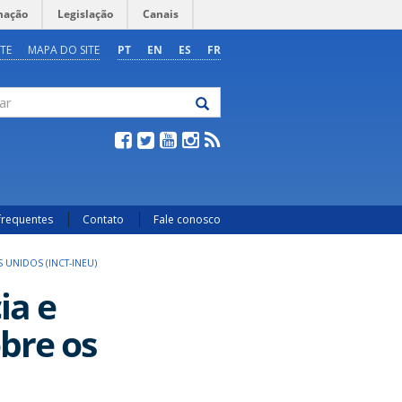
mação
Legislação
Canais
TE
MAPA DO SITE
PT
EN
ES
FR
frequentes
Contato
Fale conosco
 UNIDOS (INCT-INEU)
ia e
bre os