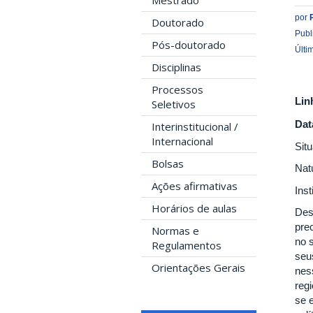
Mestrado
por
Doutorado
Publ
Pós-doutorado
Últi
Disciplinas
Processos
Lin
Seletivos
Dat
Interinstitucional /
Internacional
Sit
Bolsas
Nat
Ações afirmativas
Ins
Horários de aulas
Des
pre
Normas e
no 
Regulamentos
seu
Orientações Gerais
nes
reg
se 