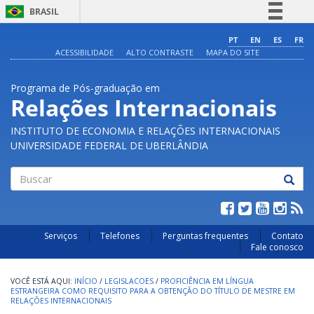
BRASIL
Simplifique!
PT
EN
ES
FR
ACESSIBILIDADE
ALTO CONTRASTE
MAPA DO SITE
Comunica BR
Participe
Programa de Pós-graduação em
Acesso à informação
Relações Internacionais
Legislação
INSTITUTO DE ECONOMIA E RELAÇÕES INTERNACIONAIS
Canais
UNIVERSIDADE FEDERAL DE UBERLÂNDIA
Buscar
Serviços
Telefones
Perguntas frequentes
Contato
Fale conosco
INÍCIO
/
LEGISLACOES
/
PROFICIÊNCIA EM LÍNGUA
ESTRANGEIRA COMO REQUISITO PARA A OBTENÇÃO DO TÍTULO DE MESTRE EM
RELAÇÕES INTERNACIONAIS