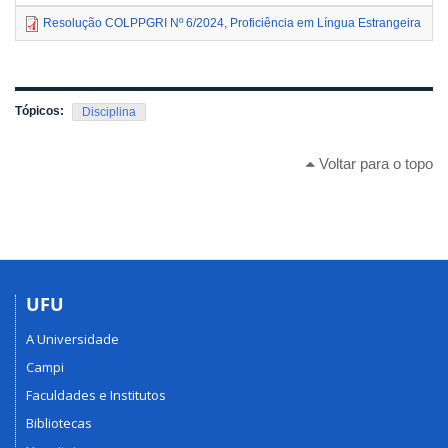
Resolução COLPPGRI Nº 6/2024, Proficiência em Língua Estrangeira
4
Tópicos:
Disciplina
Voltar para o topo
UFU
A Universidade
Campi
Faculdades e Institutos
Bibliotecas