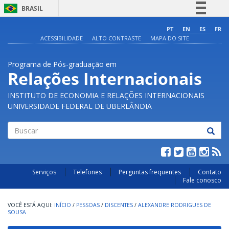
BRASIL
Simplifique!
PT
EN
ES
FR
ACESSIBILIDADE
ALTO CONTRASTE
MAPA DO SITE
Comunica BR
Participe
Programa de Pós-graduação em
Acesso à informação
Relações Internacionais
Legislação
INSTITUTO DE ECONOMIA E RELAÇÕES INTERNACIONAIS
Canais
UNIVERSIDADE FEDERAL DE UBERLÂNDIA
Buscar
Serviços
Telefones
Perguntas frequentes
Contato
Fale conosco
INÍCIO
/
PESSOAS
/
DISCENTES
/
ALEXANDRE RODRIGUES DE
SOUSA