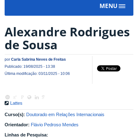
MENU
Toggle
navigat
Alexandre Rodrigues
de Sousa
por
Carla Sabrina Neves de Freitas
Publicado: 19/08/2025 - 13:38
Última modificação: 03/11/2025 - 10:06
Lattes
Curso(s):
Doutorado em Relações Internacionais
Orientador:
Flávio Pedroso Mendes
Linhas de Pesquisa: