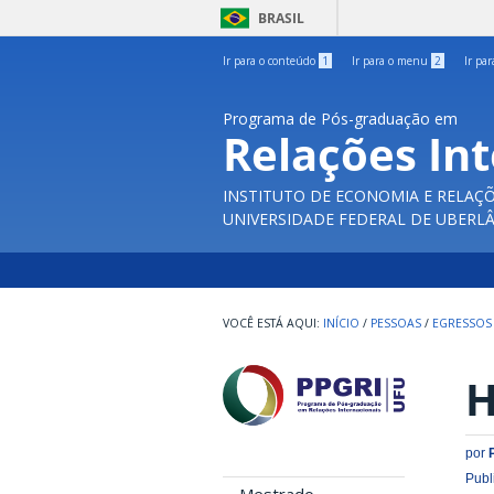
BRASIL
Ir para o conteúdo
1
Ir para o menu
2
Ir pa
Programa de Pós-graduação em
Relações In
INSTITUTO DE ECONOMIA E RELAÇÕ
UNIVERSIDADE FEDERAL DE UBERL
INÍCIO
/
PESSOAS
/
EGRESSOS
H
por
Publ