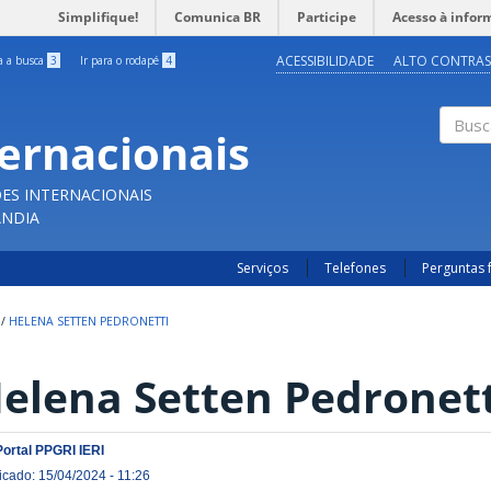
Simplifique!
Comunica BR
Participe
Acesso à infor
ACESSIBILIDADE
ALTO CONTRAS
ra a busca
3
Ir para o rodapé
4
ternacionais
Buscar
ES INTERNACIONAIS
ÂNDIA
Serviços
Telefones
Perguntas 
/
HELENA SETTEN PEDRONETTI
elena Setten Pedronett
Portal PPGRI IERI
icado: 15/04/2024 - 11:26