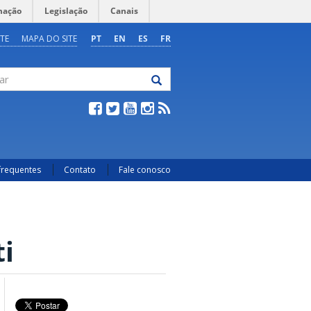
mação
Legislação
Canais
TE
MAPA DO SITE
PT
EN
ES
FR
frequentes
Contato
Fale conosco
i