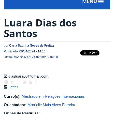
MENU
Toggle
navigat
Luara Dias dos
Santos
por
Carla Sabrina Neves de Freitas
Publicado: 09/04/2024 - 14:14
Última modificação: 24/02/2026 - 09:50
diasluara00@gmail.com
Lattes
Curso(s):
Mestrado em Relações Internacionais
Orientadora:
Marrielle Maia Alves Ferreira
Linhas de Pesquisa: