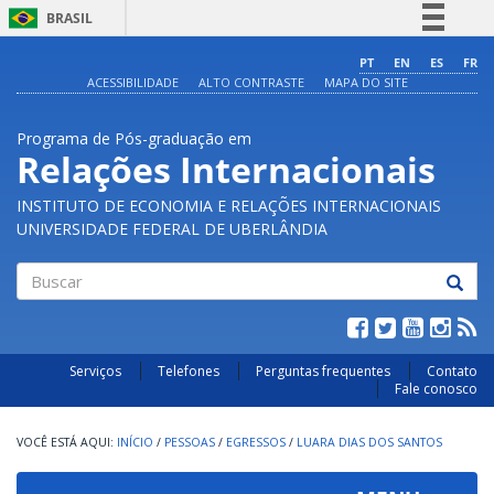
BRASIL
Simplifique!
PT
EN
ES
FR
ACESSIBILIDADE
ALTO CONTRASTE
MAPA DO SITE
Comunica BR
Participe
Programa de Pós-graduação em
Acesso à informação
Relações Internacionais
Legislação
INSTITUTO DE ECONOMIA E RELAÇÕES INTERNACIONAIS
Canais
UNIVERSIDADE FEDERAL DE UBERLÂNDIA
Buscar
Serviços
Telefones
Perguntas frequentes
Contato
Fale conosco
INÍCIO
/
PESSOAS
/
EGRESSOS
/
LUARA DIAS DOS SANTOS