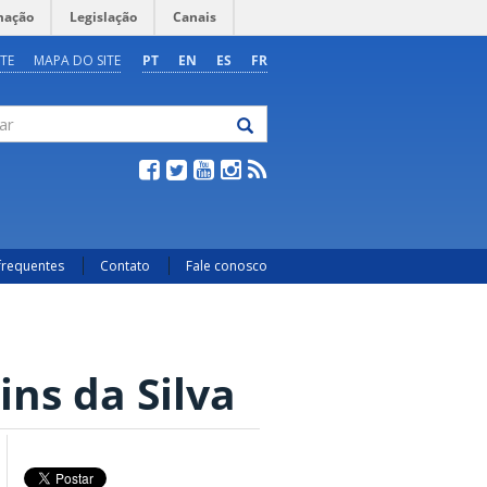
mação
Legislação
Canais
TE
MAPA DO SITE
PT
EN
ES
FR
frequentes
Contato
Fale conosco
ns da Silva