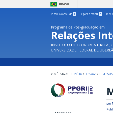
BRASIL
Ir para o conteúdo
1
Ir para o menu
2
Ir pa
Programa de Pós-graduação em
Relações In
INSTITUTO DE ECONOMIA E RELAÇÕ
UNIVERSIDADE FEDERAL DE UBERL
INÍCIO
/
PESSOAS
/
EGRESSOS
M
por
Publ