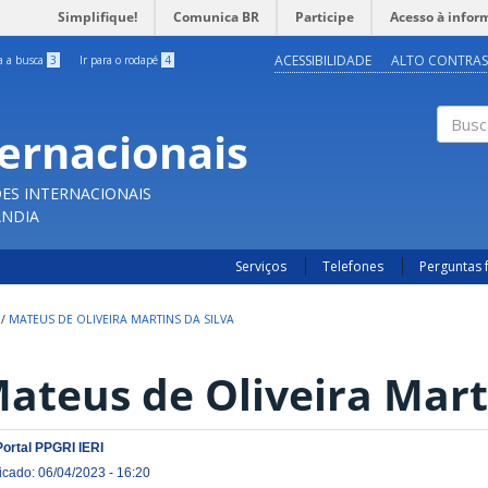
Simplifique!
Comunica BR
Participe
Acesso à infor
ACESSIBILIDADE
ALTO CONTRAS
ra a busca
3
Ir para o rodapé
4
ternacionais
Buscar
ES INTERNACIONAIS
ÂNDIA
Serviços
Telefones
Perguntas 
/
MATEUS DE OLIVEIRA MARTINS DA SILVA
ateus de Oliveira Marti
Portal PPGRI IERI
icado: 06/04/2023 - 16:20