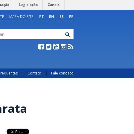
mação
Legislação
Canais
TE
MAPA DO SITE
PT
EN
ES
FR
frequentes
Contato
Fale conosco
arata