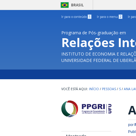
BRASIL
Ir para o conteúdo
1
Ir para o menu
2
Ir pa
Programa de Pós-graduação em
Relações In
INSTITUTO DE ECONOMIA E RELAÇÕ
UNIVERSIDADE FEDERAL DE UBERL
INÍCIO
/
PESSOAS
/
S
/
ANA LA
A
por
Publ