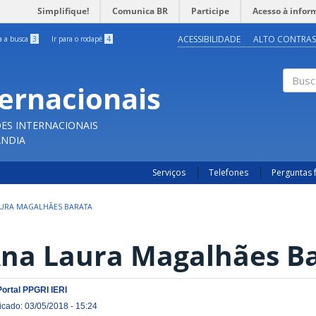
Simplifique!
Comunica BR
Participe
Acesso à infor
ACESSIBILIDADE
ALTO CONTRAS
ra a busca
3
Ir para o rodapé
4
ternacionais
Buscar
ES INTERNACIONAIS
ÂNDIA
Serviços
Telefones
Perguntas 
URA MAGALHÃES BARATA
na Laura Magalhães B
Portal PPGRI IERI
icado: 03/05/2018 - 15:24