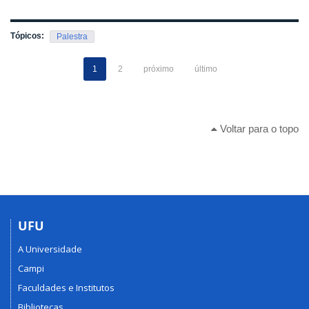
Tópicos:
Palestra
1
2
próximo
último
Voltar para o topo
UFU
A Universidade
Campi
Faculdades e Institutos
Bibliotecas