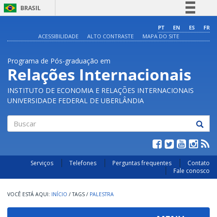
BRASIL
Simplifique!
PT
EN
ES
FR
ACESSIBILIDADE
ALTO CONTRASTE
MAPA DO SITE
Comunica BR
Participe
Programa de Pós-graduação em
Acesso à informação
Relações Internacionais
Legislação
INSTITUTO DE ECONOMIA E RELAÇÕES INTERNACIONAIS
Canais
UNIVERSIDADE FEDERAL DE UBERLÂNDIA
Buscar
Serviços
Telefones
Perguntas frequentes
Contato
Fale conosco
INÍCIO
/
TAGS
/
PALESTRA