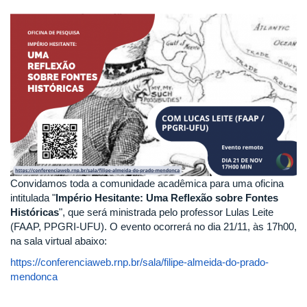
Convidamos toda a comunidade acadêmica para uma oficina
intitulada "
Império Hesitante: Uma Reflexão sobre Fontes
Históricas
", que será ministrada pelo professor Lulas Leite
(FAAP, PPGRI-UFU). O evento ocorrerá no dia 21/11, às 17h00,
na sala virtual abaixo:
https://conferenciaweb.rnp.br/sala/filipe-almeida-do-prado-
mendonca