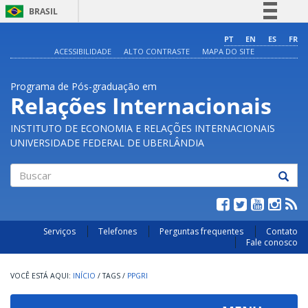
BRASIL
Simplifique!
PT
EN
ES
FR
ACESSIBILIDADE
ALTO CONTRASTE
MAPA DO SITE
Comunica BR
Participe
Programa de Pós-graduação em
Acesso à informação
Relações Internacionais
Legislação
INSTITUTO DE ECONOMIA E RELAÇÕES INTERNACIONAIS
Canais
UNIVERSIDADE FEDERAL DE UBERLÂNDIA
Buscar
Serviços
Telefones
Perguntas frequentes
Contato
Fale conosco
INÍCIO
/
TAGS
/
PPGRI