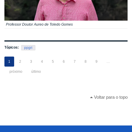
Professor Doutor Aureo de Toledo Gomes
Tópicos:
ppgri
1
2
3
4
5
6
7
8
9
…
próximo
último
Voltar para o topo