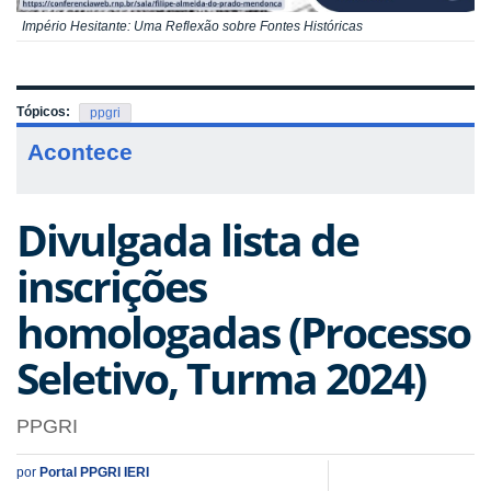
Império Hesitante: Uma Reflexão sobre Fontes Históricas
Tópicos:
ppgri
Acontece
Divulgada lista de
inscrições
homologadas (Processo
Seletivo, Turma 2024)
PPGRI
por
Portal PPGRI IERI