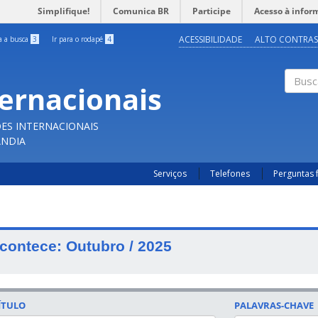
Simplifique!
Comunica BR
Participe
Acesso à infor
ACESSIBILIDADE
ALTO CONTRAS
ra a busca
3
Ir para o rodapé
4
ternacionais
Buscar
ES INTERNACIONAIS
ÂNDIA
Serviços
Telefones
Perguntas 
contece: Outubro / 2025
ÍTULO
PALAVRAS-CHAVE