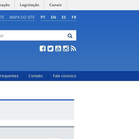
mação
Legislação
Canais
TE
MAPA DO SITE
PT
EN
ES
FR
frequentes
Contato
Fale conosco