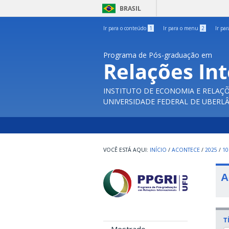
BRASIL
Ir para o conteúdo
1
Ir para o menu
2
Ir pa
Programa de Pós-graduação em
Relações In
INSTITUTO DE ECONOMIA E RELAÇÕ
UNIVERSIDADE FEDERAL DE UBERL
INÍCIO
/
ACONTECE
/
2025
/
10
A
T