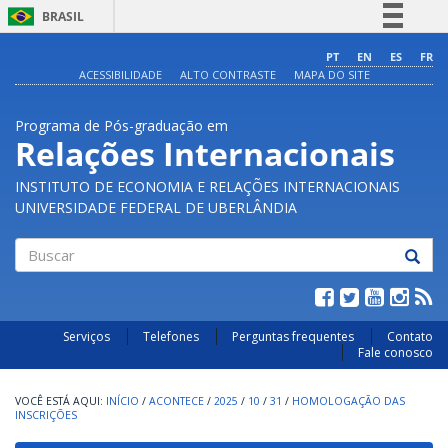
BRASIL
Simplifique!
PT
EN
ES
FR
ACESSIBILIDADE
ALTO CONTRASTE
MAPA DO SITE
Comunica BR
Participe
Programa de Pós-graduação em
Acesso à informação
Relações Internacionais
Legislação
INSTITUTO DE ECONOMIA E RELAÇÕES INTERNACIONAIS
Canais
UNIVERSIDADE FEDERAL DE UBERLÂNDIA
Buscar
Serviços
Telefones
Perguntas frequentes
Contato
Fale conosco
INÍCIO
/
ACONTECE
/
2025
/
10
/
31
/
HOMOLOGAÇÃO DAS
INSCRIÇÕES